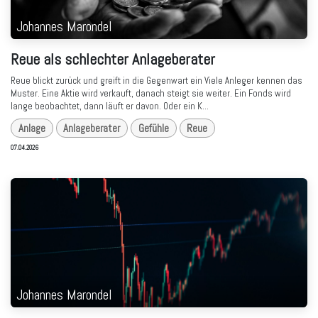
Johannes Marondel
Reue als schlechter Anlageberater
Reue blickt zurück und greift in die Gegenwart ein Viele Anleger kennen das
Muster. Eine Aktie wird verkauft, danach steigt sie weiter. Ein Fonds wird
lange beobachtet, dann läuft er davon. Oder ein K...
Anlage
Anlageberater
Gefühle
Reue
07.04.2026
Johannes Marondel