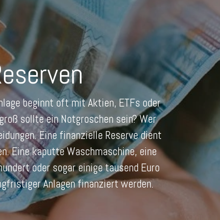
Reserven
lage beginnt oft mit Aktien, ETFs oder
groß sollte ein Notgroschen sein? Wer
idungen. Eine finanzielle Reserve dient
gen. Eine kaputte Waschmaschine, eine
hundert oder sogar einige tausend Euro
gfristiger Anlagen finanziert werden.