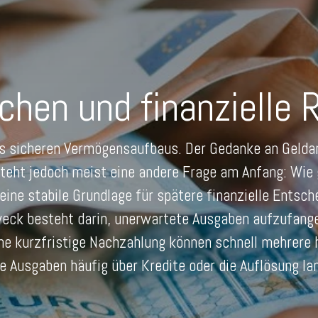
chen und finanzielle 
nes sicheren Vermögensaufbaus. Der Gedanke an Geldan
steht jedoch meist eine andere Frage am Anfang: Wie 
eine stabile Grundlage für spätere finanzielle Entsche
 Zweck besteht darin, unerwartete Ausgaben aufzufan
ne kurzfristige Nachzahlung können schnell mehrere 
Ausgaben häufig über Kredite oder die Auflösung lan