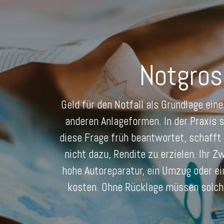
Notgros
Geld für den Notfall als Grundlage ei
anderen Anlageformen. In der Praxis 
diese Frage früh beantwortet, schafft 
nicht dazu, Rendite zu erzielen. Ihr
hohe Autoreparatur, ein Umzug oder ei
kosten. Ohne Rücklage müssen solche 