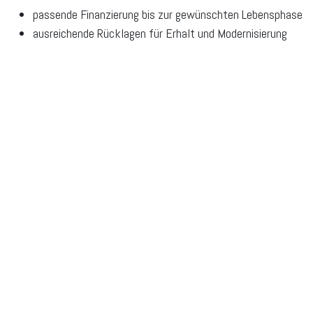
passende Finanzierung bis zur gewünschten Lebensphase
ausreichende Rücklagen für Erhalt und Modernisierung
Prüfung von Barrierefreiheit und späterer Nutzbarkeit
Einbindung in Erbfolge und Vollmachten
klare Abgrenzung zu frei verfügbarem Vermögen
So bleibt das Eigenheim nicht nur ein Gefühl von Sicherheit,
sondern ein geordneter Vermögensbaustein.
Fazit
Das selbstgenutzte Eigenheim ist einer der persönlichsten
Immobilienwerte. Es verbindet Wohnen, Sicherheit und
Vermögensbildung. Sein Nutzen liegt nicht nur in Zahlen,
sondern auch in Stabilität, Gestaltungsspielraum und
vertrauter Umgebung.
Finanziell bleibt jedoch entscheidend, wie viel Kapital