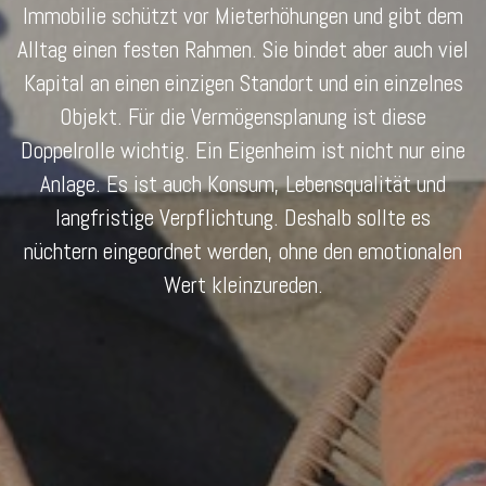
Immobilie schützt vor Mieterhöhungen und gibt dem
Alltag einen festen Rahmen. Sie bindet aber auch viel
Kapital an einen einzigen Standort und ein einzelnes
Objekt. Für die Vermögensplanung ist diese
Doppelrolle wichtig. Ein Eigenheim ist nicht nur eine
Anlage. Es ist auch Konsum, Lebensqualität und
langfristige Verpflichtung. Deshalb sollte es
nüchtern eingeordnet werden, ohne den emotionalen
Wert kleinzureden.