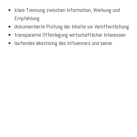
klare Trennung zwischen Information, Werbung und
Empfehlung
dokumentierte Prüfung der Inhalte vor Veröffentlichung
transparente Offenlegung wirtschaftlicher Interessen
laufendes Monitoring des Influencers und seiner
Aussagen
Ausschluss ungeeigneter Produkte für Social-Media-
Kampagnen
Auch die europäische Regulierung bewegt sich in diese
Richtung. Rat und Parlament der EU haben sich Ende 2025
auf ein neues Paket zur Retail Investment Strategy geeinigt.
Ziel sind unter anderem mehr Transparenz, bessere
Vergleichbarkeit von Kosten und ein stärkerer Schutz von
Privatanlegern.
Fazit