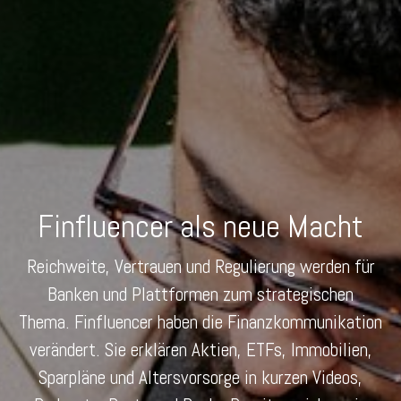
Finfluencer als neue Macht
Reichweite, Vertrauen und Regulierung werden für
Banken und Plattformen zum strategischen
Thema. Finfluencer haben die Finanzkommunikation
verändert. Sie erklären Aktien, ETFs, Immobilien,
Sparpläne und Altersvorsorge in kurzen Videos,