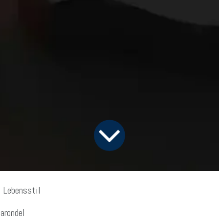
 Lebensstil
arondel