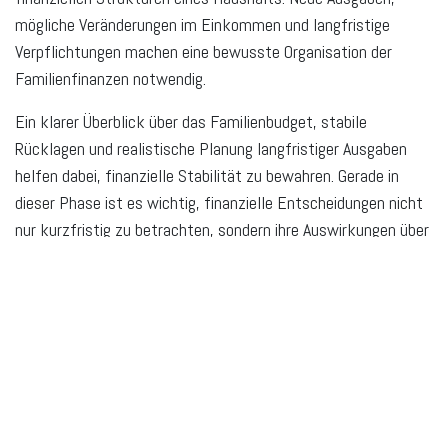
mögliche Veränderungen im Einkommen und langfristige
Verpflichtungen machen eine bewusste Organisation der
Familienfinanzen notwendig.
Ein klarer Überblick über das Familienbudget, stabile
Rücklagen und realistische Planung langfristiger Ausgaben
helfen dabei, finanzielle Stabilität zu bewahren. Gerade in
dieser Phase ist es wichtig, finanzielle Entscheidungen nicht
nur kurzfristig zu betrachten, sondern ihre Auswirkungen über
viele Jahre hinweg zu berücksichtigen.
Wer früh Ordnung in das Familienbudget bringt, schafft eine
stabile Grundlage für die nächsten Lebensstationen. Viele
finanzielle Herausforderungen lassen sich leichter bewältigen,
wenn Einnahmen, Ausgaben und Prioritäten im Haushalt klar
abgestimmt sind.