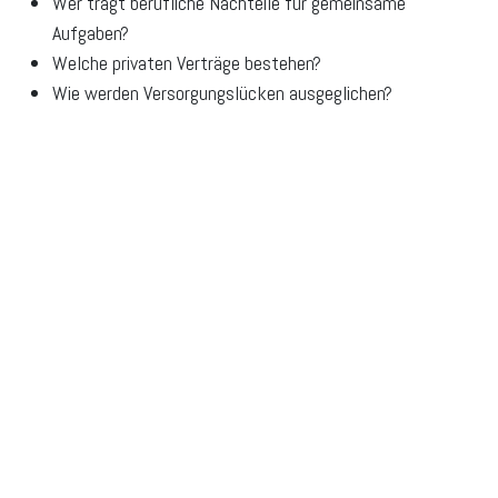
Wer trägt berufliche Nachteile für gemeinsame
Aufgaben?
Welche privaten Verträge bestehen?
Wie werden Versorgungslücken ausgeglichen?
Welche Folgen hätten Krankheit, Tod oder Trennung?
Solche Fragen sind nicht romantisch. Sie sind aber vernünftig.
Eine stabile Partnerschaft muss nicht alle Risiken
ausschließen. Sie sollte sie kennen und geordnet damit
umgehen.
Unterlagen und Zuständigkeiten
klären
Finanzielle Transparenz braucht keine komplizierte Technik.
Ein gemeinsamer Ordner, eine digitale Übersicht oder eine
jährlich aktualisierte Liste kann genügen. Wichtig ist, dass
beide Seiten wissen, wo zentrale Unterlagen liegen und